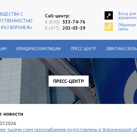
Вход для
БЩЕСТВА С
Сall-центр:
юридичес
ЕТСТВЕННОСТЬЮ
8 (800)
533-74-76
Обратная
НГАЗ ВОРОНЕЖ»
8 (473)
202-03-19
связь
ЦАМ
ЮРИДИЧЕСКИМ ЛИЦАМ
ПРЕСС ЦЕНТР
ОБРАТНАЯ СВЯЗЬ
ПРЕСС-ЦЕНТР
е новости
07.2026
ее тысячи схем газоснабжения подготовлены в Воронежской о