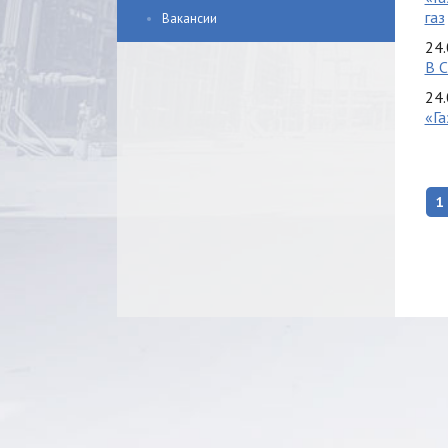
газ
Вакансии
24.
В С
24.
«Га
1