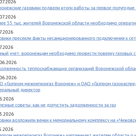
07.2026
онежские газовики подвели итоги работы за первое полугодие
07.2026
ее 55 тыс. жителей Воронежской области необходимо оператив
7.2026
овики пресекли факты несанкционированного подключения к се
7.2026
ный учет: воронежцам необходимо провести поверку газовых 
06.2026
олженность теплоснабжающих организаций Воронежской област
06.2026
О «Газпром межрегионгаз Воронеж» и ОАО «Газпром газораспре
еральный директор
6.2026
езные советы: как не допустить задолженности за газ
5.2026
овики возложили венки к мемориальному комплексу на «Чижов
5.2026
азпром межрегионгаз Воронеж» напоминает жителям области о 