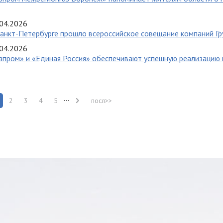
04.2026
анкт-Петербурге прошло всероссийское совещание компаний Гр
04.2026
зпром» и «Единая Россия» обеспечивают успешную реализацию
...
2
3
4
5
посл>>