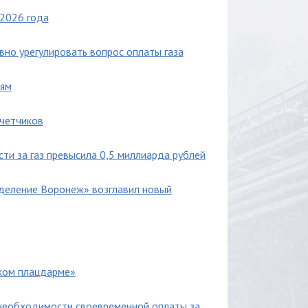
 2026 года
но урегулировать вопрос оплаты газа
тям
счетчиков
и за газ превысила 0,5 миллиарда рублей
деление Воронеж» возглавил новый
ском плацдарме»
необходимости своевременной оплаты за