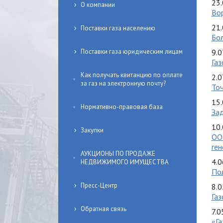
23.
О компании
Вор
21.
Поставки газа населению
Бол
Поставки газа юридическим лицам
9.0
Газ
Как получать квитанцию по оплате
2.0
за газ на электронную почту?
Точ
15.
Нормативно-правовая база
Зад
10.
Закупки
ОО
ген
АУКЦИОНЫ ПО ПРОДАЖЕ
4.0
НЕДВИЖИМОГО ИМУЩЕСТВА
Пол
Пресс-Центр
8.0
Газ
Обратная связь
7.0
«Г