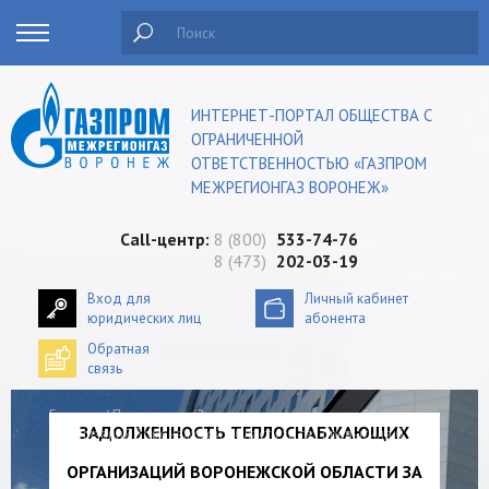
Поиск
ИНТЕРНЕТ-ПОРТАЛ ОБЩЕСТВА С
ОГРАНИЧЕННОЙ
ОТВЕТСТВЕННОСТЬЮ «ГАЗПРОМ
МЕЖРЕГИОНГАЗ ВОРОНЕЖ»
Сall-центр:
8 (800)
533-74-76
8 (473)
202-03-19
Вход для
Личный кабинет
юридических лиц
абонента
Обратная
связь
Главная
/
Пресс-центр
/Задолженность теплоснабжающих
ЗАДОЛЖЕННОСТЬ ТЕПЛОСНАБЖАЮЩИХ
организаций Воронежской области за газ превысила 0,5
миллиарда рублей
ОРГАНИЗАЦИЙ ВОРОНЕЖСКОЙ ОБЛАСТИ ЗА