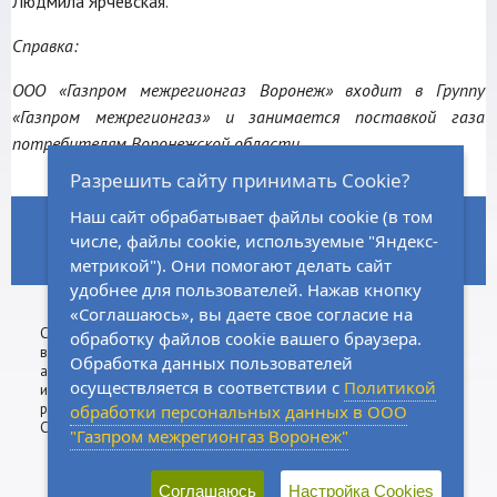
Людмила Ярчевская.
Справка:
ООО «Газпром межрегионгаз Воронеж» входит в Группу
«Газпром межрегионгаз» и занимается поставкой газа
потребителям Воронежской области.
Разрешить сайту принимать Cookie?
Наш сайт обрабатывает файлы cookie (в том
ГЛАВНАЯ
НОРМАТИВНО-ПРАВОВАЯ БАЗА
ЗАКУПКИ
числе, файлы cookie, используемые "Яндекс-
метрикой"). Они помогают делать сайт
КАРТА САЙТА
ВАКАНСИИ
КОНТАКТЫ
удобнее для пользователей. Нажав кнопку
«Соглашаюсь», вы даете свое согласие на
Сall-центр:
8 (800)
533-74-76
Сделано
Физическим
обработку файлов cookie вашего браузера.
8 (473)
202-03-19
в
лицам
Обработка данных пользователей
агентстве
Юридическим
осуществляется в соответствии с
Политикой
интернет-
лицам
рекламы
обработки персональных данных в ООО
CoffeeStudio
"Газпром межрегионгаз Воронеж"
© 2026, ООО «ГАЗПРОМ МЕЖРЕГИОНГАЗ ВОРОНЕЖ»
Соглашаюсь
Настройка Cookies