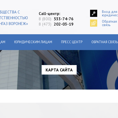
Вход для
БЩЕСТВА С
Сall-центр:
юридичес
ЕТСТВЕННОСТЬЮ
8 (800)
533-74-76
Обратная
НГАЗ ВОРОНЕЖ»
8 (473)
202-03-19
связь
ЦАМ
ЮРИДИЧЕСКИМ ЛИЦАМ
ПРЕСС ЦЕНТР
ОБРАТНАЯ СВЯЗЬ
КАРТА САЙТА