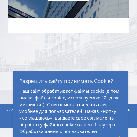
Разрешить сайту принимать Cookie?
Наш сайт обрабатывает файлы cookie (в том
числе, файлы cookie, используемые "Яндекс-
метрикой"). Они помогают делать сайт
ГЛАВНАЯ
НОРМАТИВНО-ПРАВОВАЯ БАЗА
ЗАКУПКИ
КАРТА САЙТА
удобнее для пользователей. Нажав кнопку
«Соглашаюсь», вы даете свое согласие на
ВАКАНСИИ
КОНТАКТЫ
обработку файлов cookie вашего браузера.
Обработка данных пользователей