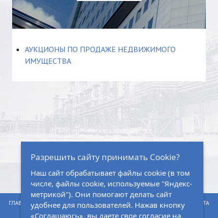
АУКЦИОНЫ ПО ПРОДАЖЕ НЕДВИЖИМОГО
ИМУЩЕСТВА
Разрешить сайту принимать Cookie?
Наш сайт обрабатывает файлы cookie (в том
числе, файлы cookie, используемые "Яндекс-
метрикой"). Они помогают делать сайт
ГЛАВНАЯ
НОРМАТИВНО-ПРАВОВАЯ БАЗА
ЗАКУПКИ
КАРТА САЙТА
удобнее для пользователей. Нажав кнопку
«Соглашаюсь», вы даете свое согласие на