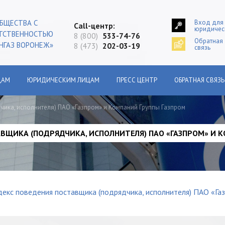
Вход для
БЩЕСТВА С
Сall-центр:
юридичес
ЕТСТВЕННОСТЬЮ
8 (800)
533-74-76
Обратная
НГАЗ ВОРОНЕЖ»
8 (473)
202-03-19
связь
ЦАМ
ЮРИДИЧЕСКИМ ЛИЦАМ
ПРЕСС ЦЕНТР
ОБРАТНАЯ СВЯЗЬ
ика, исполнителя) ПАО «Газпром» и Компаний Группы Газпром
ВЩИКА (ПОДРЯДЧИКА, ИСПОЛНИТЕЛЯ) ПАО «ГАЗПРОМ» И 
екс поведения поставщика (подрядчика, исполнителя) ПАО «Газ