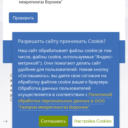
межрегионгаз Воронеж"
Проверить
Разрешить сайту принимать Cookie?
ГЛАВНАЯ
НОРМАТИВНО-ПРАВОВАЯ БАЗА
ЗАКУПКИ
Наш сайт обрабатывает файлы cookie (в том
числе, файлы cookie, используемые "Яндекс-
КАРТА САЙТА
ВАКАНСИИ
КОНТАКТЫ
метрикой"). Они помогают делать сайт
удобнее для пользователей. Нажав кнопку
Сall-центр:
8 (800)
533-74-76
«Соглашаюсь», вы даете свое согласие на
Сделано
Физическим
8 (473)
202-03-19
в
лицам
обработку файлов cookie вашего браузера.
агентстве
Юридическим
Обработка данных пользователей
интернет-
лицам
осуществляется в соответствии с
Политикой
рекламы
CoffeeStudio
обработки персональных данных в ООО
"Газпром межрегионгаз Воронеж"
© 2026, ООО «ГАЗПРОМ МЕЖРЕГИОНГАЗ ВОРОНЕЖ»
Соглашаюсь
Настройка Cookies
-->